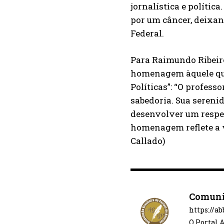
jornalística e polític
por um câncer, deixan
Federal.
Para Raimundo Ribeiro
homenagem àquele que
Políticas”: “O profess
sabedoria. Sua serenid
desenvolver um respeit
homenagem reflete a v
Callado)
Comuni
https://a
O Portal 