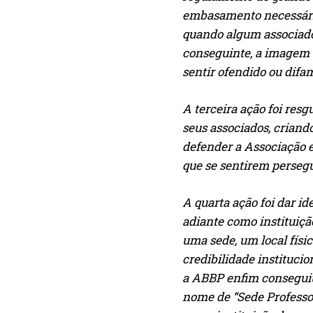
embasamento necessário
quando algum associado f
conseguinte, a imagem 
sentir ofendido ou difa
A terceira ação foi resg
seus associados, criand
defender a Associação em
que se sentirem perseg
A quarta ação foi dar i
adiante como instituiç
uma sede, um local físic
credibilidade institucion
a ABBP enfim conseguiu 
nome de “Sede Professor