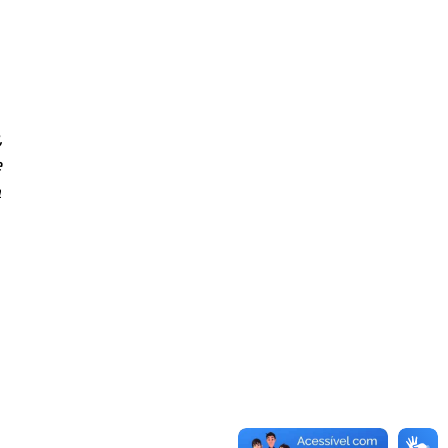
,
e
m