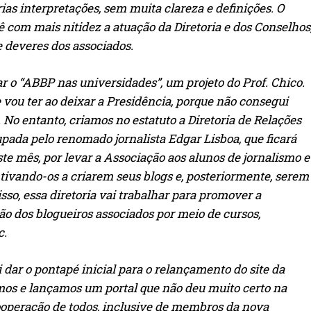
ias interpretações, sem muita clareza e definições. O
com mais nitidez a atuação da Diretoria e dos Conselhos
e deveres dos associados.
ar o “ABBP nas universidades”, um projeto do Prof. Chico.
e vou ter ao deixar a Presidência, porque não consegui
No entanto, criamos no estatuto a Diretoria de Relações
upada pelo renomado jornalista Edgar Lisboa, que ficará
ste mês, por levar a Associação aos alunos de jornalismo e
entivando-os a criarem seus blogs e, posteriormente, serem
sso, essa diretoria vai trabalhar para promover a
ção dos blogueiros associados por meio de cursos,
c.
 dar o pontapé inicial para o relançamento do site da
mos e lançamos um portal que não deu muito certo na
ooperação de todos, inclusive de membros da nova