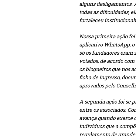
alguns desligamentos. A
todas as dificuldades, e
fortaleceu instituciona
Nossa primeira ação foi
aplicativo WhatsApp, o 
só os fundadores eram s
votados, de acordo com 
os blogueiros que nos 
ficha de ingresso, docu
aprovados pelo Conselho
A segunda ação foi se p
entre os associados. C
avança quando exerce o 
indivíduos que a compõe
regulamento de grande 