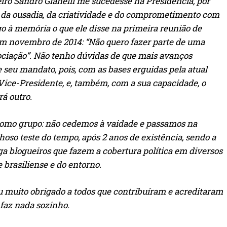
iro Sandro Gianelli me sucedesse na Presidência, por
 da ousadia, da criatividade e do comprometimento com
o à memória o que ele disse na primeira reunião de
 em novembro de 2014: “Não quero fazer parte de uma
ociação”. Não tenho dúvidas de que mais avanços
e seu mandato, pois, com as bases erguidas pela atual
i Vice-Presidente, e, também, com a sua capacidade, o
á outro.
omo grupo: não cedemos à vaidade e passamos na
hoso teste do tempo, após 2 anos de existência, sendo a
a blogueiros que fazem a cobertura política em diversos
brasiliense e do entorno.
u muito obrigado a todos que contribuíram e acreditaram
faz nada sozinho.